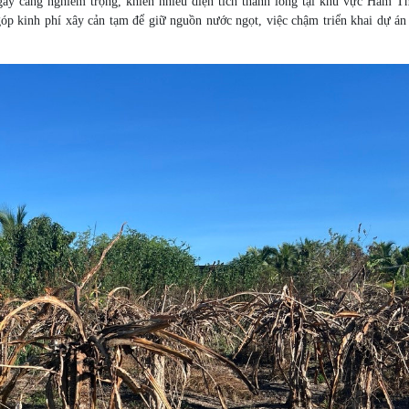
ày càng nghiêm trọng, khiến nhiều diện tích thanh long tại khu vực Hàm T
óp kinh phí xây cản tạm để giữ nguồn nước ngọt, việc chậm triển khai dự án