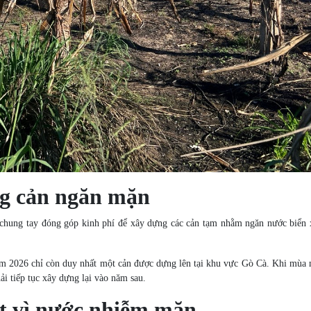
ng cản ngăn mặn
 chung tay đóng góp kinh phí để xây dựng các cản tạm nhằm ngăn nước biển
 năm 2026 chỉ còn duy nhất một cản được dựng lên tại khu vực Gò Cà. Khi mùa
ải tiếp tục xây dựng lại vào năm sau.
t vì nước nhiễm mặn