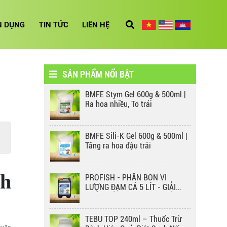
3 CON KIẾN BMFE & IMIDA
1250D – GIẢI PHÁP DIỆT CÔN
N DỤNG
TIN TỨC
LIÊN HỆ
TRÙNG HIỆU QUẢ, AN TOÀN
CHO MÔI TRƯỜNG
Kích rễ bung đọt BM 50ml
BMFE CHÚC MỪNG TẾT ĐOAN
NGỌ 2025 – GẮN KẾT TRUYỀN
SẢN PHẨM NỔI BẬT
THỐNG, LAN TỎA GIÁ TRỊ NÔNG
NGHIỆP
BMFE Stym Gel 600g & 500ml |
THẤM SÂU BMFE 50ML – GIẢI
Ra hoa nhiều, To trái
PHÁP THẤM SÂU, LAN TỎA CỰC
NHANH!
BMFE Sili-K Gel 600g & 500ml |
MG-ZN BMFE – GIẢI PHÁP CHO
Tăng ra hoa đậu trái
CÂY TRỒNG XANH KHỎE, NĂNG
SUẤT CAO!
nh
PROFISH - PHÂN BÓN VI
FUKADA 3SL – ÁO GIÁP BẢO VỆ
LƯỢNG ĐẠM CÁ 5 LÍT - GIẢI
CÂY TRỒNG KHỎI VI KHUẨN
PHÁP TỐI ƯU CHO CÂY TRỒNG
KHỎE MẠNH, NĂNG SUẤT CAO
TEBU TOP 240ml – Thuốc Trừ
BẢO VỆ CÂY TRỒNG TOÀN DIỆN