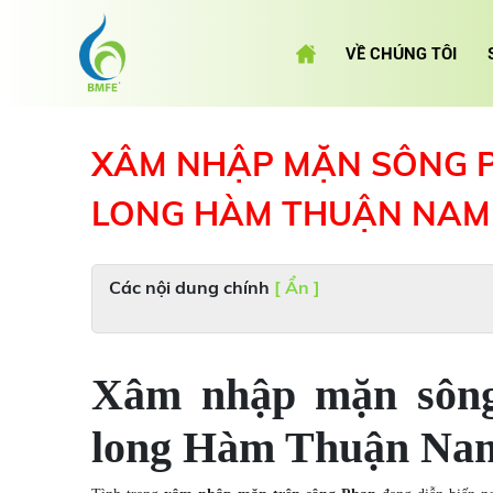
VỀ CHÚNG TÔI
XÂM NHẬP MẶN SÔNG 
LONG HÀM THUẬN NAM
Các nội dung chính
[ Ẩn ]
Xâm nhập mặn sông
long Hàm Thuận Na