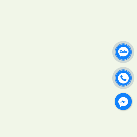
xuất khẩu
Chi Phí Chăm Sóc 1 Hecta Cây Ăn
Trái Mỗi Vụ
Giá Dưa Hấu Hôm Nay
26/05/2026 Tại Ruộng
Phong Điền Phát Triển Nông
Nghiệp Xanh Gò Đồi
Nông Nghiệp Đà Nẵng Chuyển
Mình Nhờ Liên Kết
Tìa Dình Phát Động Trồng Cà Phê,
Mắc Ca