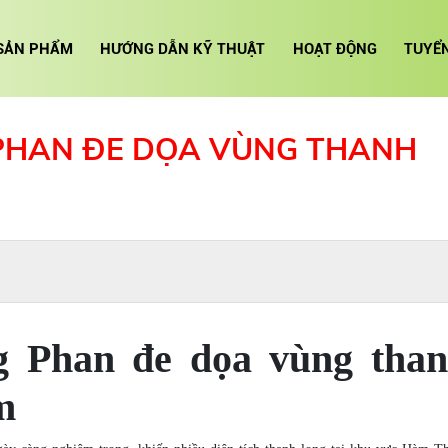
SẢN PHẨM
HƯỚNG DẪN KỸ THUẬT
HOẠT ĐỘNG
TUYỂ
PHAN ĐE DỌA VÙNG THANH
 Phan đe dọa vùng tha
m