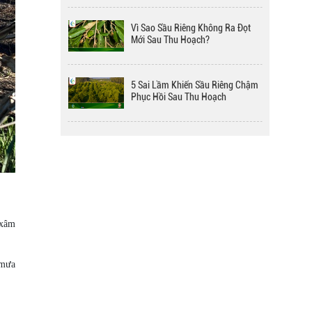
BMFE Stym Gel 600g & 500ml |
Vì Sao Sầu Riêng Không Ra Đọt
Ra hoa nhiều, To trái
Mới Sau Thu Hoạch?
BMFE Sili-K Gel 600g & 500ml |
5 Sai Lầm Khiến Sầu Riêng Chậm
Tăng ra hoa đậu trái
Phục Hồi Sau Thu Hoạch
PROFISH - PHÂN BÓN VI
Sau mưa lớn sầu riêng cần làm gì
LƯỢNG ĐẠM CÁ 5 LÍT - GIẢI
trước tiên để tránh hư rễ?
PHÁP TỐI ƯU CHO CÂY TRỒNG
KHỎE MẠNH, NĂNG SUẤT CAO
Vì sao sầu riêng sau thu hoạch
càng bón phân càng suy?
 xâm
Doanh nghiệp nông nghiệp Việt
 mưa
Nam còn ít và chưa mạnh