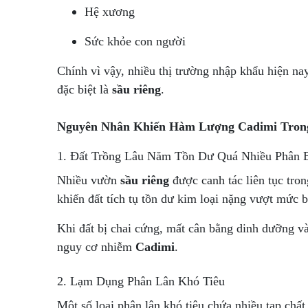
Hệ xương
Sức khỏe con người
Chính vì vậy, nhiều thị trường nhập khẩu hiện n
đặc biệt là
sầu riêng
.
Nguyên Nhân Khiến Hàm Lượng Cadimi Trong
1. Đất Trồng Lâu Năm Tồn Dư Quá Nhiều Phân 
Nhiều vườn
sầu riêng
được canh tác liên tục tro
khiến đất tích tụ tồn dư kim loại nặng vượt mức 
Khi đất bị chai cứng, mất cân bằng dinh dưỡng và 
nguy cơ nhiễm
Cadimi
.
2. Lạm Dụng Phân Lân Khó Tiêu
Một số loại phân lân khó tiêu chứa nhiều tạp chất