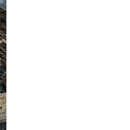
Vùng chè Bình Sơn xây dựng
thương hiệu trà xứ Thanh từ sản
xuất hữu cơ
Mận hồng Sân Tiên – Giống mận
chịu mặn tiền tỷ giữa Cù Lao Dung
Xâm nhập mặn sông Phan đe dọa
vùng thanh long Hàm Thuận Nam
Thị trường cây giống Lâm Đồng
“vàng thau lẫn lộn” cản trở xuất
khẩu
Độc đáo vườn mận Hà Nội ghép
đào Đà Lạt hút khách tham quan
trải nghiệm
Sầu riêng Đam Rông phát triển
bền vững, nâng tầm thương hiệu