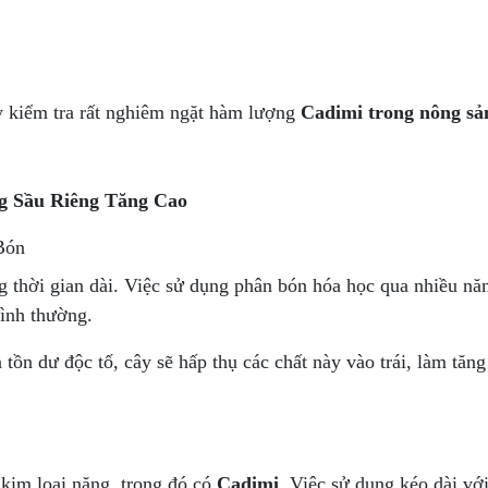
ay kiểm tra rất nghiêm ngặt hàm lượng
Cadimi trong nông sả
 Sầu Riêng Tăng Cao
Bón
ng thời gian dài. Việc sử dụng phân bón hóa học qua nhiều n
bình thường.
tồn dư độc tố, cây sẽ hấp thụ các chất này vào trái, làm tăng
 kim loại nặng, trong đó có
Cadimi
. Việc sử dụng kéo dài vớ