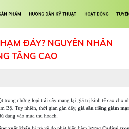
SẢN PHẨM
HƯỚNG DẪN KỸ THUẬT
HOẠT ĐỘNG
TUYỂ
 CHẠM ĐÁY? NGUYÊN NHÂN
NG TĂNG CAO
t trong những loại trái cây mang lại giá trị kinh tế cao cho n
m Bộ. Tuy nhiên, thời gian gần đây,
giá sầu riêng giảm mạ
 dù đang vào mùa thu hoạch.
iêng xuất khẩu
bị trả về do phát hiện hàm lượng
Cadimi tro