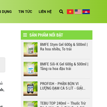
3 CON KIẾN BMFE & IMIDA
1250D – GIẢI PHÁP DIỆT CÔN
N DỤNG
TIN TỨC
LIÊN HỆ
TRÙNG HIỆU QUẢ, AN TOÀN
CHO MÔI TRƯỜNG
Kích rễ bung đọt BM 50ml
BMFE CHÚC MỪNG TẾT ĐOAN
NGỌ 2025 – GẮN KẾT TRUYỀN
SẢN PHẨM NỔI BẬT
THỐNG, LAN TỎA GIÁ TRỊ NÔNG
NGHIỆP
BMFE Stym Gel 600g & 500ml |
THẤM SÂU BMFE 50ML – GIẢI
Ra hoa nhiều, To trái
PHÁP THẤM SÂU, LAN TỎA CỰC
NHANH!
BMFE Sili-K Gel 600g & 500ml |
MG-ZN BMFE – GIẢI PHÁP CHO
Tăng ra hoa đậu trái
CÂY TRỒNG XANH KHỎE, NĂNG
SUẤT CAO!
hà
PROFISH - PHÂN BÓN VI
FUKADA 3SL – ÁO GIÁP BẢO VỆ
LƯỢNG ĐẠM CÁ 5 LÍT - GIẢI
nh
,
CÂY TRỒNG KHỎI VI KHUẨN
PHÁP TỐI ƯU CHO CÂY TRỒNG
KHỎE MẠNH, NĂNG SUẤT CAO
TEBU TOP 240ml – Thuốc Trừ
ng
BẢO VỆ CÂY TRỒNG TOÀN DIỆN