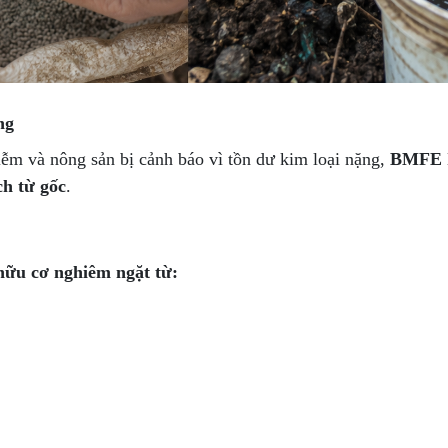
ng
iễm và nông sản bị cảnh báo vì tồn dư kim loại nặng,
BMFE
ch từ gốc
.
hữu cơ nghiêm ngặt từ: