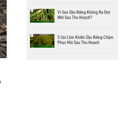
BMFE Stym Gel 600g & 500ml |
Vì Sao Sầu Riêng Không Ra Đọt
Ra hoa nhiều, To trái
Mới Sau Thu Hoạch?
BMFE Sili-K Gel 600g & 500ml |
5 Sai Lầm Khiến Sầu Riêng Chậm
Tăng ra hoa đậu trái
Phục Hồi Sau Thu Hoạch
PROFISH - PHÂN BÓN VI
Sau mưa lớn sầu riêng cần làm gì
LƯỢNG ĐẠM CÁ 5 LÍT - GIẢI
trước tiên để tránh hư rễ?
PHÁP TỐI ƯU CHO CÂY TRỒNG
KHỎE MẠNH, NĂNG SUẤT CAO
u
Vì sao sầu riêng sau thu hoạch
càng bón phân càng suy?
Doanh nghiệp nông nghiệp Việt
Nam còn ít và chưa mạnh