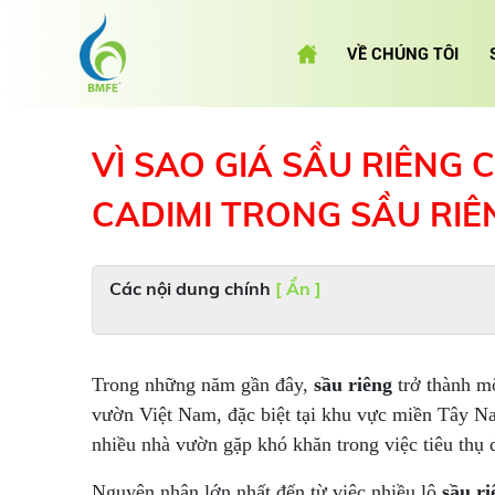
VỀ CHÚNG TÔI
VÌ SAO GIÁ SẦU RIÊNG
CADIMI TRONG SẦU RIÊ
Các nội dung chính
[ Ẩn ]
Trong những năm gần đây,
sầu riêng
trở thành mộ
vườn Việt Nam, đặc biệt tại khu vực miền Tây Na
nhiều nhà vườn gặp khó khăn trong việc tiêu thụ
Nguyên nhân lớn nhất đến từ việc nhiều lô
sầu r