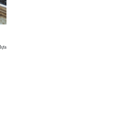
xuất khẩu
Chi Phí Chăm Sóc 1 Hecta Cây Ăn
Trái Mỗi Vụ
Giá Dưa Hấu Hôm Nay
26/05/2026 Tại Ruộng
lựa
Phong Điền Phát Triển Nông
Nghiệp Xanh Gò Đồi
Nông Nghiệp Đà Nẵng Chuyển
Mình Nhờ Liên Kết
Tìa Dình Phát Động Trồng Cà Phê,
Mắc Ca