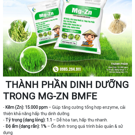
THÀNH PHẦN DINH DƯỠNG
TRONG MG-ZN BMFE
-
Kẽm (Zn):
15.000 ppm
– Giúp tăng cường tổng hợp enzyme, cải
thiện khả năng hấp thụ dinh dưỡng.
-
Tỷ trọng (dạng lỏng):
1.1
– Dễ hòa tan, hấp thu nhanh.
-
Độ ẩm (dạng rắn):
1%
– Ổn định trong quá trình bảo quản & sử
dụng.