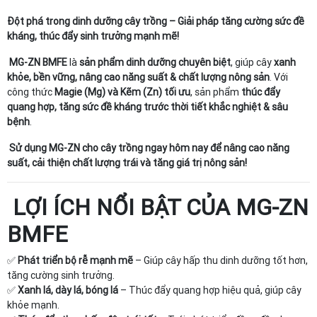
Đột phá trong dinh dưỡng cây trồng – Giải pháp tăng cường sức đề
kháng, thúc đẩy sinh trưởng mạnh mẽ!
MG-ZN BMFE
là
sản phẩm dinh dưỡng chuyên biệt
, giúp cây
xanh
khỏe, bền vững, nâng cao năng suất & chất lượng nông sản
. Với
công thức
Magie (Mg) và Kẽm (Zn) tối ưu
, sản phẩm
thúc đẩy
quang hợp, tăng sức đề kháng trước thời tiết khắc nghiệt & sâu
bệnh
.
Sử dụng MG-ZN cho cây trồng ngay hôm nay để nâng cao năng
suất, cải thiện chất lượng trái và tăng giá trị nông sản!
LỢI ÍCH NỔI BẬT CỦA MG-ZN
BMFE
✅
Phát triển bộ rễ mạnh mẽ
– Giúp cây hấp thu dinh dưỡng tốt hơn,
tăng cường sinh trưởng.
✅
Xanh lá, dày lá, bóng lá
– Thúc đẩy quang hợp hiệu quả, giúp cây
khỏe mạnh.