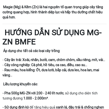
Magie (Mg) & Kẽm (Zn) là hai nguyên tố quan trọng giúp cây tăng
cường quang hợp, hình thành diệp lục và hấp thu dưỡng chất hiệu
quả hơn.
HƯỚNG DẪN SỬ DỤNG MG-
ZN BMFE
Áp dụng cho tất cả các loại cây trồng
:
-
Cây ăn trái:
Xoài, nhãn, bưởi, cam, chôm chôm, sầu riêng, mít, vải…
-
Cây công nghiệp:
Cà phê, hồ tiêu, ca cao, điều, cao su…
-
Rau màu, hoa kiểng:
Ớt, dưa lưới, bắp cải, dưa leo, hoa lan, mai
vàng…
Liều lượng khuyến cáo:
- Pha 500g MG-ZN với 200 - 240 lít nước
, sử dụng cho diện tích
tương đương
1.000 - 2.000m²
.
- Sử dụng định kỳ
để tăng hiệu quả
xanh lá, đậu trái & chống nghẹn