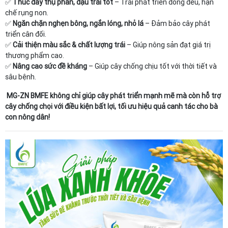
✅
Thúc đẩy thụ phấn, đậu trái tốt
– Trái phát triển đồng đều, hạn
chế rụng non.
✅
Ngăn chặn nghẹn bông, ngắn lóng, nhỏ lá
– Đảm bảo cây phát
triển cân đối.
✅
Cải thiện màu sắc & chất lượng trái
– Giúp nông sản đạt giá trị
thương phẩm cao.
✅
Nâng cao sức đề kháng
– Giúp cây chống chịu tốt với thời tiết và
sâu bệnh.
MG-ZN BMFE không chỉ giúp cây phát triển mạnh mẽ mà còn hỗ trợ
cây chống chọi với điều kiện bất lợi, tối ưu hiệu quả canh tác cho bà
con nông dân!